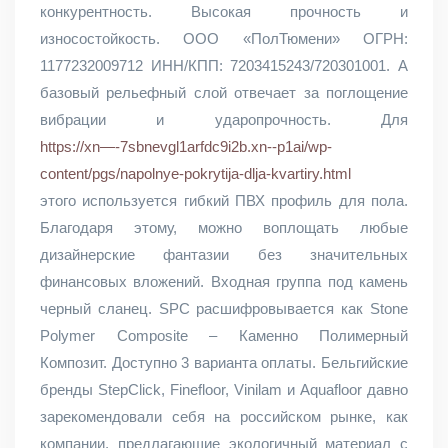
конкурентность. Высокая прочность и
износостойкость. ООО «ПолТюмени» ОГРН:
1177232009712 ИНН/КПП: 7203415243/720301001. А
базовый рельефный слой отвечает за поглощение
вибрации и ударопрочность. Для
https://xn—-7sbnevgl1arfdc9i2b.xn--p1ai/wp-
content/pgs/napolnye-pokrytija-dlja-kvartiry.html
этого используется гибкий ПВХ профиль для пола.
Благодаря этому, можно воплощать любые
дизайнерские фантазии без значительных
финансовых вложений. Входная группа под камень
черный сланец. SPC расшифровывается как Stone
Polymer Composite – Каменно Полимерный
Композит. Доступно 3 варианта оплаты. Бельгийские
бренды StepClick, Finefloor, Vinilam и Aquafloor давно
зарекомендовали себя на российском рынке, как
компании, предлагающие экологичный материал с