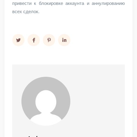
привести к блокировке аккаунта и аннулированию
всех сделок.