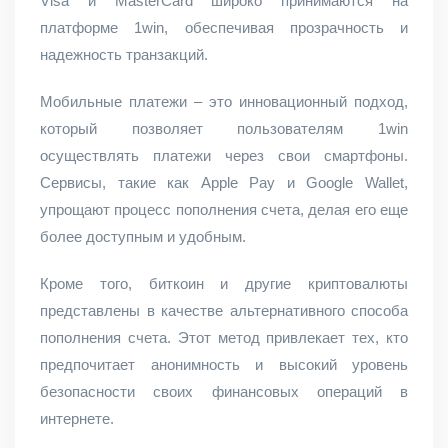
Visa и MasterCard широко принимаются на
платформе 1win, обеспечивая прозрачность и
надежность транзакций.
Мобильные платежи – это инновационный подход,
который позволяет пользователям 1win
осуществлять платежи через свои смартфоны.
Сервисы, такие как Apple Pay и Google Wallet,
упрощают процесс пополнения счета, делая его еще
более доступным и удобным.
Кроме того, биткоин и другие криптовалюты
представлены в качестве альтернативного способа
пополнения счета. Этот метод привлекает тех, кто
предпочитает анонимность и высокий уровень
безопасности своих финансовых операций в
интернете.