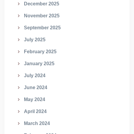
December 2025
November 2025
September 2025
July 2025
February 2025
January 2025
July 2024
June 2024
May 2024
April 2024
March 2024