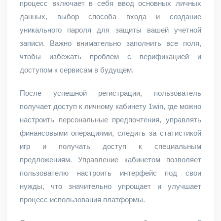
процесс включает в себя ввод основных личных
данных, выбор способа входа и создание
уникального пароля для защиты вашей учетной
записи. Важно внимательно заполнить все поля,
чтобы избежать проблем с верификацией и
доступом к сервисам в будущем.
После успешной регистрации, пользователь
получает доступ к личному кабинету 1win, где можно
настроить персональные предпочтения, управлять
финансовыми операциями, следить за статистикой
игр и получать доступ к специальным
предложениям. Управление кабинетом позволяет
пользователю настроить интерфейс под свои
нужды, что значительно упрощает и улучшает
процесс использования платформы.