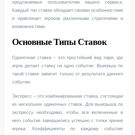
предлагаемые пользователям нашего сервиса.
Каждый тип ставки обладает своими особенностями
и привлекает игроков различными стратегиями и
возможностями.
Основные Типы Ставок
Одиночная ставка – это простейший вид пари, где
игрок делает ставку на одно событие. Выигрыш по
такой ставке зависит только от результата данного
события.
Экспресс – это комбинированная ставка, состоящая
из нескольких одиночных ставок. Для выигрыша по
экспрессу необходимо, чтобы все включенные в
него события завершились успешно с точки зрения
игрока. Коэффициенты по каждому событию