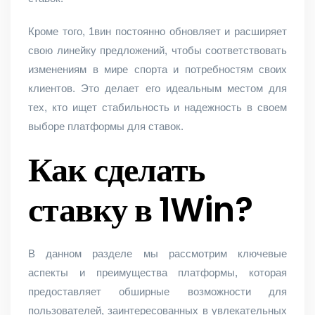
Кроме того, 1вин постоянно обновляет и расширяет
свою линейку предложений, чтобы соответствовать
изменениям в мире спорта и потребностям своих
клиентов. Это делает его идеальным местом для
тех, кто ищет стабильность и надежность в своем
выборе платформы для ставок.
Как сделать
ставку в 1Win?
В данном разделе мы рассмотрим ключевые
аспекты и преимущества платформы, которая
предоставляет обширные возможности для
пользователей, заинтересованных в увлекательных