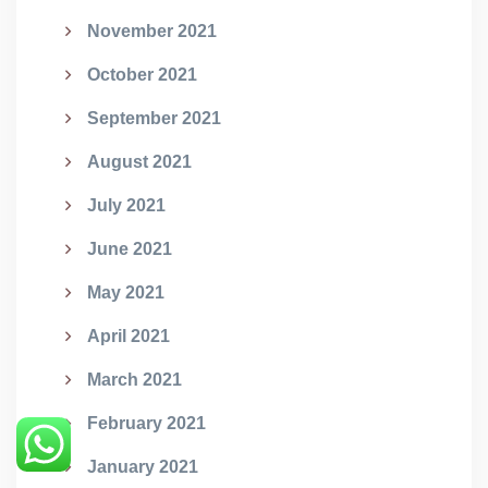
November 2021
October 2021
September 2021
August 2021
July 2021
June 2021
May 2021
April 2021
March 2021
February 2021
January 2021