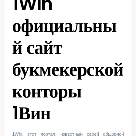
1Win
официальны
й сайт
букмекерской
конторы
1Вин
1Win, этот портал, известный своей обширной