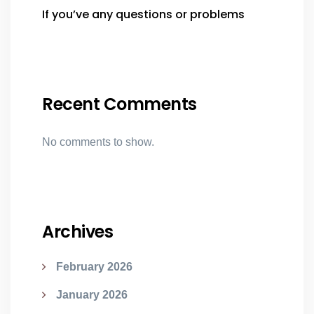
If you’ve any questions or problems
Recent Comments
No comments to show.
Archives
February 2026
January 2026