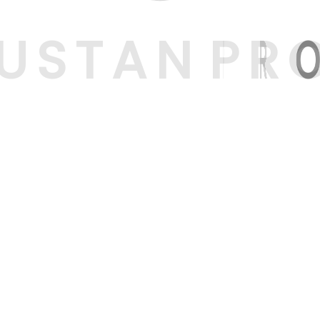
ısını ve sakatlanan oyuncuları bilir. Sonuç, rekabet
U
S
T
A
N
P
R
 etkilenir. Ciacasino, günün veya gecenin herhangi bir
 şansı sunuyor. “Canlı” bahisler bir mobil cihazdan,
ı CiaCasino platformunda bulabilirler. Ayrıca, canlı
arı da gerçek bir kumarhane deneyimi sunmaktadır.
Ciacasino üyelerine hizmet vermeye devam etmektedir.
de hem de birçok ülkede faaliyet göstermektedir. Siteye
e birçok değerli seçenekte para kazanmaktadır.
 promosyonları, güvenilir ödeme yöntemleri ve müşteri
edirler. Ayrıca, CiaCasino’nun mobil uygulamasının da
ot oyunları, canlı casino, spor bahisleri ve daha birçok
oyun deneyimi vaat etmektedir.