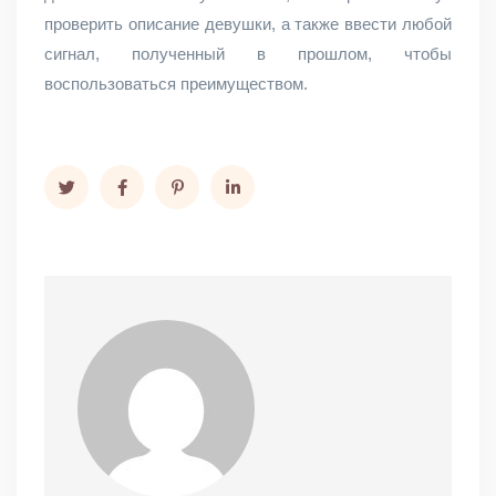
проверить описание девушки, а также ввести любой
сигнал, полученный в прошлом, чтобы
воспользоваться преимуществом.