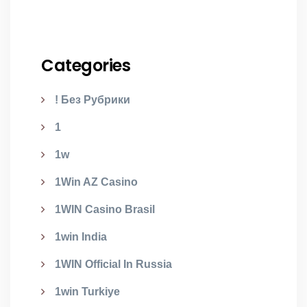
Categories
! Без Рубрики
1
1w
1Win AZ Casino
1WIN Casino Brasil
1win India
1WIN Official In Russia
1win Turkiye