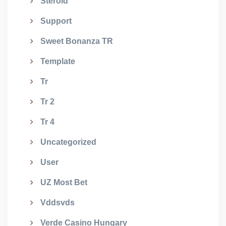
Steroid
Support
Sweet Bonanza TR
Template
Tr
Tr 2
Tr 4
Uncategorized
User
UZ Most Bet
Vddsvds
Verde Casino Hungary