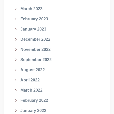
March 2023
February 2023
January 2023
December 2022
November 2022
September 2022
August 2022
April 2022
March 2022
February 2022
January 2022