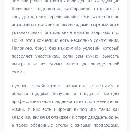
чем они решат потратить свои деньги. Следующие
бонусные предложения, как правило, относятся к
типу дохода или переписывания. Они также обычно
ограничиваются уникальными кодами азартных игр и
устанавливают оптимальные лимиты азартных игр.
Но из этой концепции есть несколько исключений.
Например, бонус без каких-либо условий, который
позволяет участникам, если вам нужно, вычесть
выигрыш из их суммы вплоть до определенной
суммы.
Лучшие онлайн-казино являются экспертами в
области щедрых бонусов и внедряют методы
профессиональной преданности на протяжении всей
жизни. У них есть широкий выбор игр, таких как
классика, включая блэкджек и старт двадцать один,
а также обеденные столы с живыми продавцами.