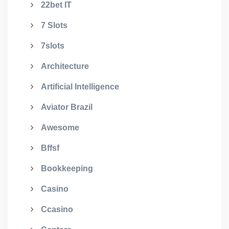
22bet IT
7 Slots
7slots
Architecture
Artificial Intelligence
Aviator Brazil
Awesome
Bffsf
Bookkeeping
Casino
Ccasino