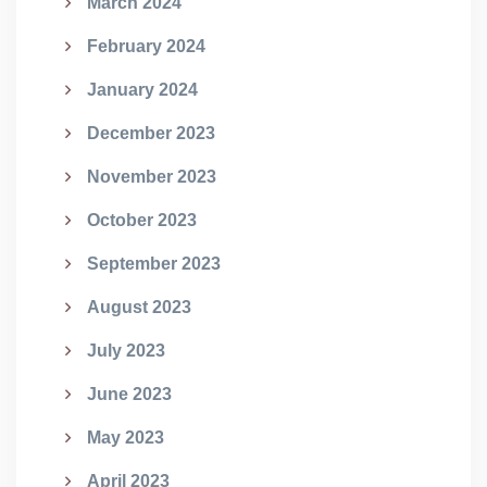
March 2024
February 2024
January 2024
December 2023
November 2023
October 2023
September 2023
August 2023
July 2023
June 2023
May 2023
April 2023