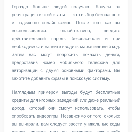
Гораздо больше людей получают бонусы за
регистрацию в этой статье — это выбор безопасного
и надежного онлайн-казино. После того, как вы
воспользовались онлайн-казино, введите
действительный пароль безопасности и при
необходимости начните вводить маркетинговый код.
Затем вас могут попросить показать деньги,
предоставив номер мобильного телефона для
авторизации с двумя основными факторами. Вы
захотите добавить фразы в поисковую систему.
Наглядным примером выгоды будут бесплатные
кредиты для игорных заведений или даже реальный
доход, который они смогут использовать, чтобы
опробовать видеоигры. Независимо от того, сколько
вы выиграли, вам следует ввести уникальные коды
ставок, прежде чем вы потеряете какую-либо