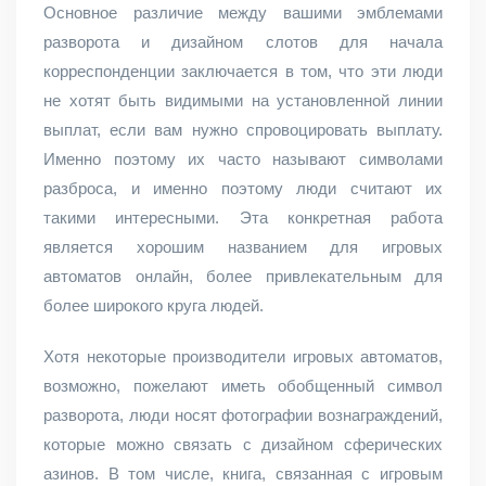
Основное различие между вашими эмблемами
разворота и дизайном слотов для начала
корреспонденции заключается в том, что эти люди
не хотят быть видимыми на установленной линии
выплат, если вам нужно спровоцировать выплату.
Именно поэтому их часто называют символами
разброса, и именно поэтому люди считают их
такими интересными. Эта конкретная работа
является хорошим названием для игровых
автоматов онлайн, более привлекательным для
более широкого круга людей.
Хотя некоторые производители игровых автоматов,
возможно, пожелают иметь обобщенный символ
разворота, люди носят фотографии вознаграждений,
которые можно связать с дизайном сферических
азинов. В том числе, книга, связанная с игровым