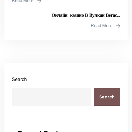
Read More
Онлайн-казино В Вулкан Вегас...
Read More
Search
Search