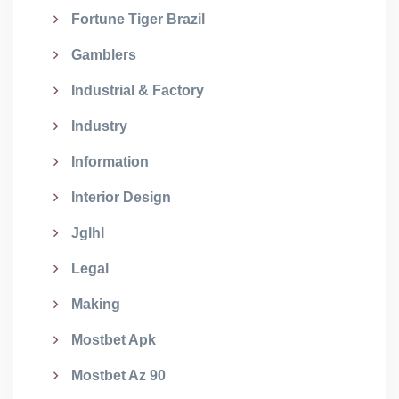
Fortune Tiger Brazil
Gamblers
Industrial & Factory
Industry
Information
Interior Design
Jglhl
Legal
Making
Mostbet Apk
Mostbet Az 90