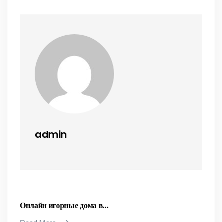
admin
Онлайн игорные дома в...