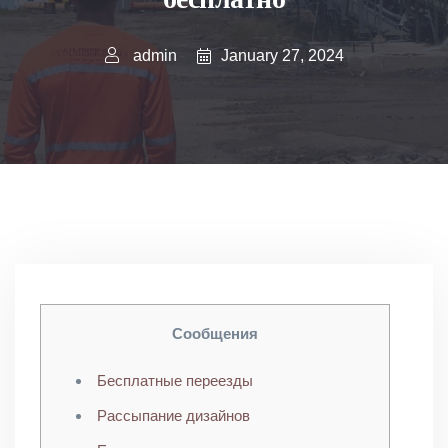
January 27, 2024
admin
Сообщения
Бесплатные переезды
Рассыпание дизайнов