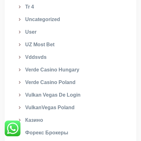
Tr 4
Uncategorized
User
UZ Most Bet
Vddsvds
Verde Casino Hungary
Verde Casino Poland
Vulkan Vegas De Login
VulkanVegas Poland
Казино
Форекс Брокеры