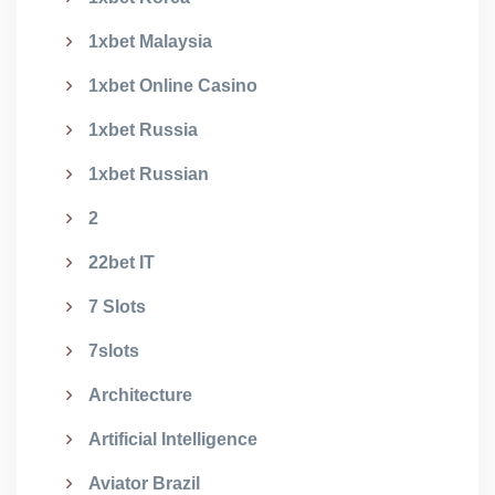
1xbet Malaysia
1xbet Online Casino
1xbet Russia
1xbet Russian
2
22bet IT
7 Slots
7slots
Architecture
Artificial Intelligence
Aviator Brazil