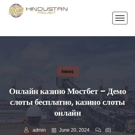
News
Онлайн казино Мостбет – Демо
слоты бесплатно, казино слоты
онлайн
June 20, 2024
admin
(0)