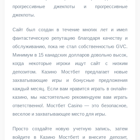
прогрессивные джекпоты и прогрессивные
джекпоты.
Сайт был создан в течение многих лет и имел
фантастическую репутацию благодаря качеству и
обслуживанию, пока не стал собственностью GVC.
Минимум в 15 канадских долларов довольно высок,
когда некоторые игроки ищут сайт с низким
депозитом. Казино Мостбет предлагает новые
захватывающие игры и бонусные предложения
каждый месяц. Если вам нравится играть в онлайн-
казино, мы настоятельно рекомендуем вам играть
ответственно!. Мостбет Casino — это безопасное,
веселое и захватывающее место для игры.
Просто создайте новую учетную запись, затем
войдите в Казино Мостбетt и внесите депозит,