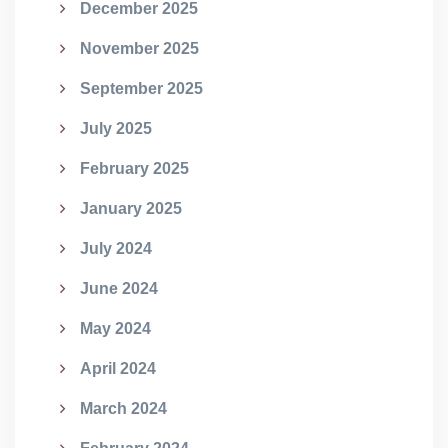
December 2025
November 2025
September 2025
July 2025
February 2025
January 2025
July 2024
June 2024
May 2024
April 2024
March 2024