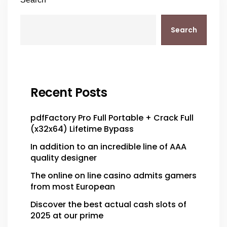
Search
Recent Posts
pdfFactory Pro Full Portable + Crack Full
(x32x64) Lifetime Bypass
In addition to an incredible line of AAA
quality designer
The online on line casino admits gamers
from most European
Discover the best actual cash slots of
2025 at our prime