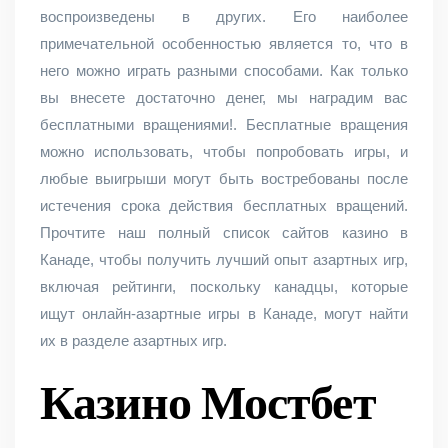
воспроизведены в других. Его наиболее
примечательной особенностью является то, что в
него можно играть разными способами. Как только
вы внесете достаточно денег, мы наградим вас
бесплатными вращениями!. Бесплатные вращения
можно использовать, чтобы попробовать игры, и
любые выигрыши могут быть востребованы после
истечения срока действия бесплатных вращений.
Прочтите наш полный список сайтов казино в
Канаде, чтобы получить лучший опыт азартных игр,
включая рейтинги, поскольку канадцы, которые
ищут онлайн-азартные игры в Канаде, могут найти
их в разделе азартных игр.
Казино Мостбет