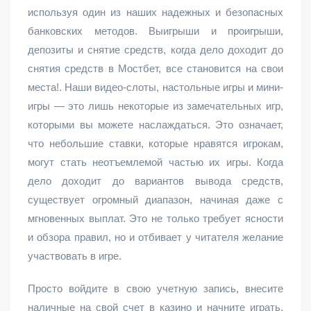
используя один из наших надежных и безопасных
банковских методов. Выигрыши и проигрыши,
депозиты и снятие средств, когда дело доходит до
снятия средств в Мостбет, все становится на свои
места!. Наши видео-слоты, настольные игры и мини-
игры — это лишь некоторые из замечательных игр,
которыми вы можете наслаждаться. Это означает,
что небольшие ставки, которые нравятся игрокам,
могут стать неотъемлемой частью их игры. Когда
дело доходит до вариантов вывода средств,
существует огромный диапазон, начиная даже с
мгновенных выплат. Это не только требует ясности
и обзора правил, но и отбивает у читателя желание
участвовать в игре.
Просто войдите в свою учетную запись, внесите
наличные на свой счет в казино и начните играть.