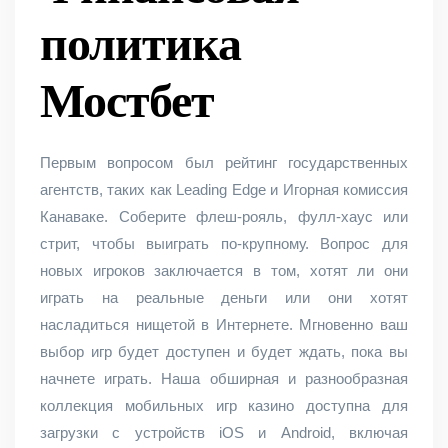
политика
Мостбет
Первым вопросом был рейтинг государственных
агентств, таких как Leading Edge и Игорная комиссия
Канаваке. Соберите флеш-рояль, фулл-хаус или
стрит, чтобы выиграть по-крупному. Вопрос для
новых игроков заключается в том, хотят ли они
играть на реальные деньги или они хотят
насладиться нищетой в Интернете. Мгновенно ваш
выбор игр будет доступен и будет ждать, пока вы
начнете играть. Наша обширная и разнообразная
коллекция мобильных игр казино доступна для
загрузки с устройств iOS и Android, включая