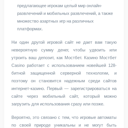
предлагающее игрокам целый мир онлайн-
развлечений и мобильных развлечений, а также
множество азартных игр на различных
платформах.
Ни один другой игровой сайт не дает вам такую
невероятную сумму денег, чтобы удвоить или
утроить ваш депозит, как Мостбет. Казино Мостбет
Casino работает с использованием новейшей 128-
битной защищенной серверной технологии, и
поэтому он становится надежным среди сайтов
интернет-казино. Первый — зарегистрироваться на
сайте через мобильный сайт, который можно
загрузить для использования сразу или позже.
Вероятно, это связано с тем, что игровые автоматы
по своей природе уникальны и не могут быть