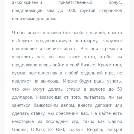
эксклюзивный приветственный бонус,
предлагающий вам до 1000 фунтов стерлингов
наличными для игры.
Чтобы играть в казино без особых усилий, просто
выберите предпочитаемую платформу, загрузите
приложение и начните играть. Все они стремятся
успокоить вас, но они также хотят, чтобы вы
продолжали вновь войти в свой бизнес. Кроме того,
сумма, поставленная в любой отдельной игре, не
повлияет на выигрыш. Игроки будут рады узнать,
что они могут делать ставки в валюте до 50
долларов. Независимо от того, пытаетесь ли вы
заняться банковским делом, внести депозит или
сделать ставку, мы обеспечим вас. На сайте есть
некоторые из последних игр, таких как Casino
Games, DrKno, 22 Red, Lucky’s Regatta, Jackpot