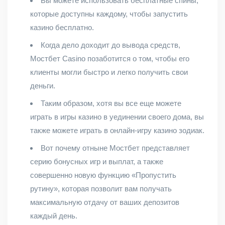
Вы можете использовать бесплатные спины,
которые доступны каждому, чтобы запустить
казино бесплатно.
Когда дело доходит до вывода средств,
Мостбет Casino позаботится о том, чтобы его
клиенты могли быстро и легко получить свои
деньги.
Таким образом, хотя вы все еще можете
играть в игры казино в уединении своего дома, вы
также можете играть в онлайн-игру казино зодиак.
Вот почему отныне Мостбет представляет
серию бонусных игр и выплат, а также
совершенно новую функцию «Пропустить
рутину», которая позволит вам получать
максимальную отдачу от ваших депозитов
каждый день.