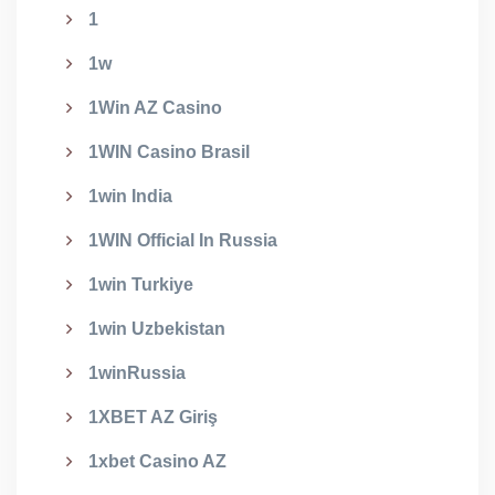
1
1w
1Win AZ Casino
1WIN Casino Brasil
1win India
1WIN Official In Russia
1win Turkiye
1win Uzbekistan
1winRussia
1XBET AZ Giriş
1xbet Casino AZ