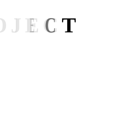
March 2024
O
J
E
C
T
February 2024
January 2024
December 2023
November 2023
October 2023
September 2023
August 2023
July 2023
June 2023
May 2023