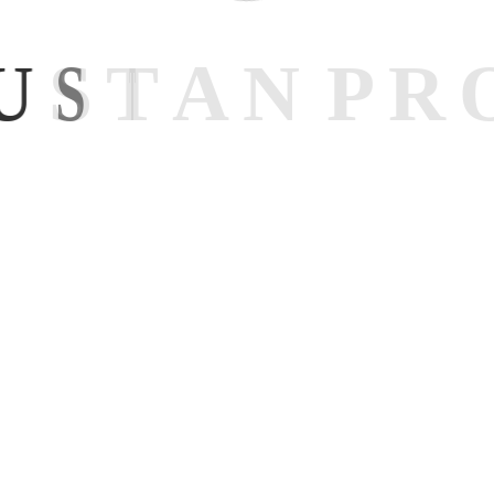
entific Games, Thunderkick и многие другие.
U
S
T
A
N
P
R
угой счет в R7 Casino, 50% будет соответствовать
олларов.
 следующее: бездепозитные бонусные вращения,
количество бесплатных вращений и многое другое.
предложениях, вы можете посетить наш лучший
рые из его конкурентов, но в этом нет ничего
игроков больше, чем должно, без ущерба для общего
пользуются уважением у игроков и входят в наш
6 игр, которые подходят как для новых, так и для