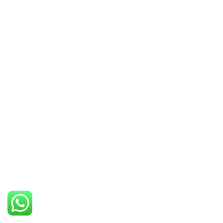
June 2020
May 2020
April 2020
March 2020
Categories
! Без Рубрики
1
1w
1Win AZ Casino